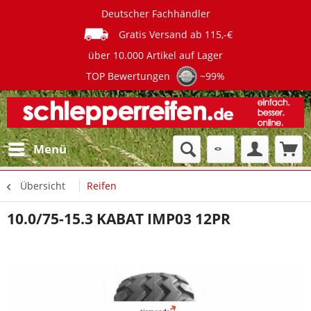
Deutscher Fachhändler
Gratis Versand ab 115,-€
über 10.000 Artikel auf Lager
TOP Bewertungen
~99%
Menü
Übersicht
Reifen
10.0/75-15.3 KABAT IMP03 12PR