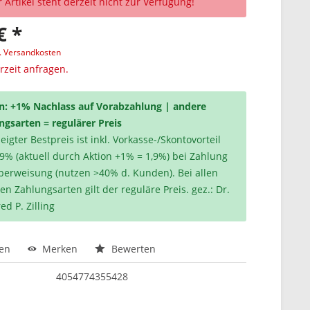
 Artikel steht derzeit nicht zur Verfügung!
€ *
l. Versandkosten
erzeit anfragen.
n: +1% Nachlass auf Vorabzahlung | andere
ngsarten = regulärer Preis
igter Bestpreis ist inkl. Vorkasse-/Skontovorteil
,9% (aktuell durch Aktion +1% = 1,9%) bei Zahlung
berweisung (nutzen >40% d. Kunden). Bei allen
en Zahlungsarten gilt der reguläre Preis. gez.: Dr.
ed P. Zilling
hen
Merken
Bewerten
4054774355428