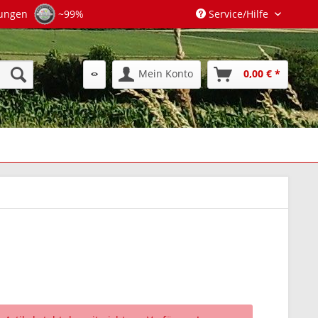
tungen
~99%
Service/Hilfe
Mein Konto
0,00 € *