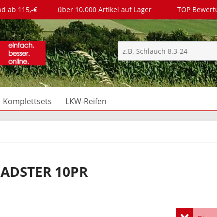
nd ab 115,-€
über 10.000 Artikel auf Lager
TOP Bewer
Komplettsets
LKW-Reifen
LOADSTER 10PR