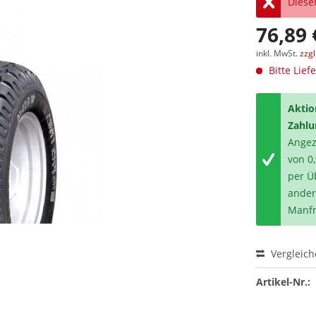
Dieser
76,89 
inkl. MwSt.
zzg
Bitte Lief
Aktio
Zahlu
Angeze
von 0
per Ü
ander
Manfr
Vergleic
Artikel-Nr.: