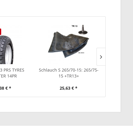
Ausverkauf
.3 PRS TYRES
Schlauch S 265/70-15: 265/75-
6.00-16 SP
ER 14PR
15 +TR13+
38 € *
25,63 € *
62