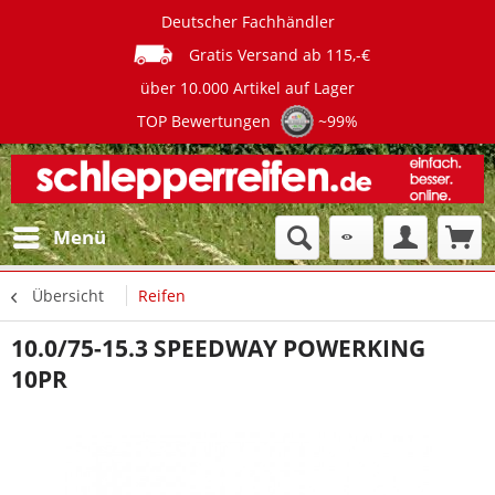
Deutscher Fachhändler
Gratis Versand ab 115,-€
über 10.000 Artikel auf Lager
TOP Bewertungen
~99%
Menü
Übersicht
Reifen
10.0/75-15.3 SPEEDWAY POWERKING
10PR