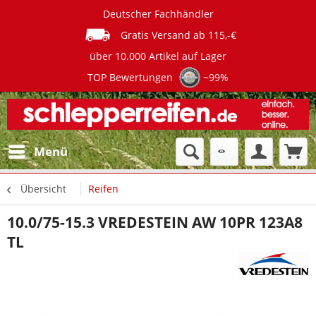
Deutscher Fachhändler
Gratis Versand ab 115,-€
über 10.000 Artikel auf Lager
TOP Bewertungen
~99%
Menü
Übersicht
Reifen
10.0/75-15.3 VREDESTEIN AW 10PR 123A8
TL