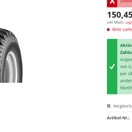
Dieser
150,45
inkl. MwSt.
zzg
Bitte Lief
Aktio
Zahlu
Angeze
von 0
per Ü
ander
Manfr
Vergleic
Artikel-Nr.: