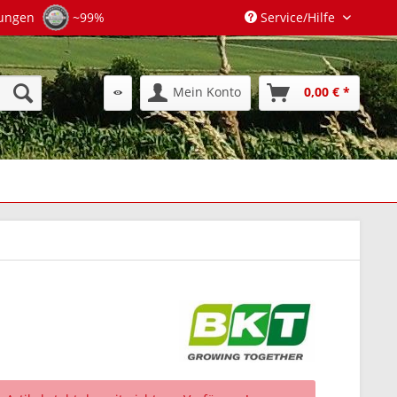
tungen
~99%
Service/Hilfe
Mein Konto
0,00 € *