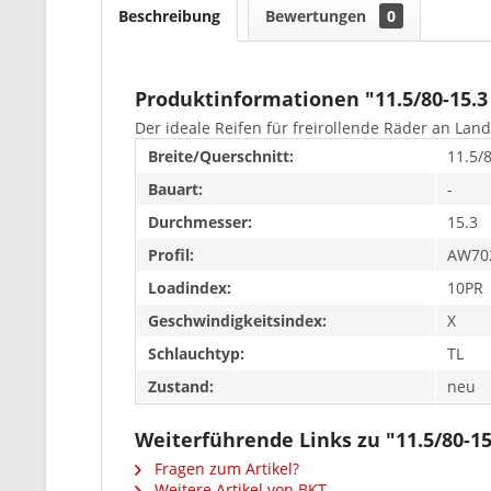
Beschreibung
Bewertungen
0
Produktinformationen "11.5/80-15.
Der ideale Reifen für freirollende Räder an La
Breite/Querschnitt:
11.5/
Bauart:
-
Durchmesser:
15.3
Profil:
AW70
Loadindex:
10PR
Geschwindigkeitsindex:
X
Schlauchtyp:
TL
Zustand:
neu
Weiterführende Links zu "11.5/80-1
Fragen zum Artikel?
Weitere Artikel von BKT