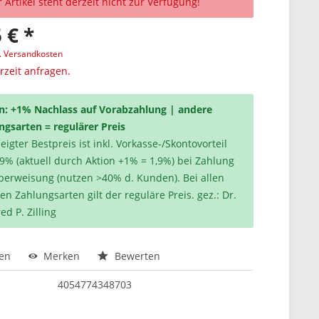
 Artikel steht derzeit nicht zur Verfügung!
 € *
l. Versandkosten
erzeit anfragen.
n: +1% Nachlass auf Vorabzahlung | andere
ngsarten = regulärer Preis
igter Bestpreis ist inkl. Vorkasse-/Skontovorteil
,9% (aktuell durch Aktion +1% = 1,9%) bei Zahlung
berweisung (nutzen >40% d. Kunden). Bei allen
en Zahlungsarten gilt der reguläre Preis. gez.: Dr.
ed P. Zilling
hen
Merken
Bewerten
4054774348703