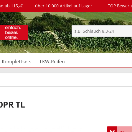
nd ab 115,-€
über 10.000 Artikel auf Lager
TOP Bewer
Komplettsets
LKW-Reifen
0PR TL