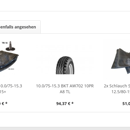
enfalls angesehen
0.0/75-15.3
10.0/75-15.3 BKT AW702 10PR
2x Schlauch S
15+
A8 TL
12.5/80-
 € *
94,37 € *
51,