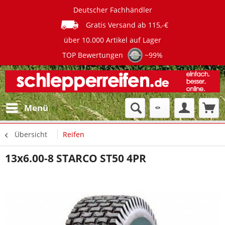
Deutscher Fachhändler
Gratis Versand ab 115,-€
über 10.000 Artikel auf Lager
TOP Bewertungen
~99%
Menü
Übersicht
Reifen
13x6.00-8 STARCO ST50 4PR