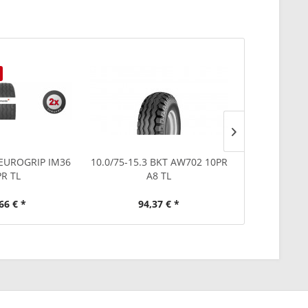
 EUROGRIP IM36
10.0/75-15.3 BKT AW702 10PR
340/70-18 BK
R TL
A8 TL
66 € *
94,37 € *
339