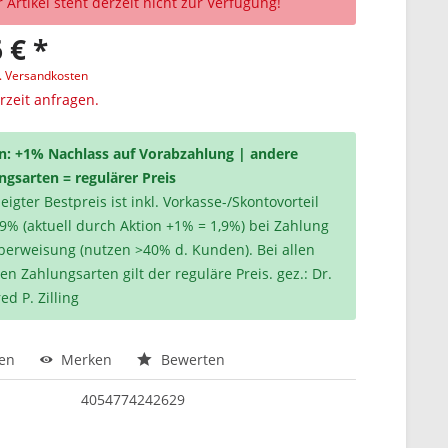
 Artikel steht derzeit nicht zur Verfügung!
 € *
l. Versandkosten
erzeit anfragen.
n: +1% Nachlass auf Vorabzahlung | andere
ngsarten = regulärer Preis
igter Bestpreis ist inkl. Vorkasse-/Skontovorteil
,9% (aktuell durch Aktion +1% = 1,9%) bei Zahlung
berweisung (nutzen >40% d. Kunden). Bei allen
en Zahlungsarten gilt der reguläre Preis. gez.: Dr.
ed P. Zilling
hen
Merken
Bewerten
4054774242629