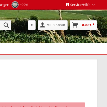
tungen
~99%
Service/Hilfe
Mein Konto
0,00 € *