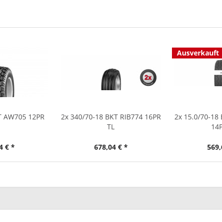
Ausverkauft
KT AW705 12PR
2x 340/70-18 BKT RIB774 16PR
2x 15.0/70-18
TL
14P
4 € *
678,04 € *
569,