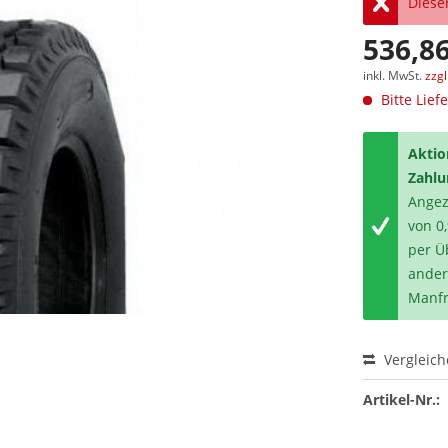
Dieser
536,86
inkl. MwSt.
zzg
Bitte Lief
Aktio
Zahlu
Angeze
von 0
per Ü
ander
Manfr
Vergleic
Artikel-Nr.: