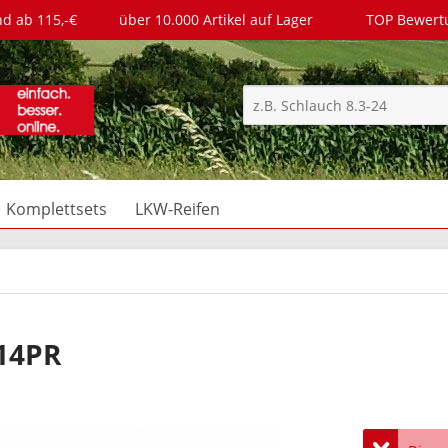
nd ab 115,-€
über 10.000 Artikel auf Lager
TOP Bewer
Komplettsets
LKW-Reifen
 14PR