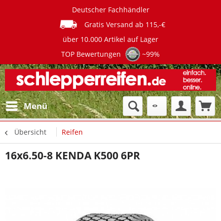
Deutscher Fachhändler
Gratis Versand ab 115,-€
über 10.000 Artikel auf Lager
TOP Bewertungen
~99%
Menü
Übersicht
Reifen
16x6.50-8 KENDA K500 6PR