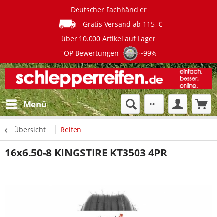
Deutscher Fachhändler
Gratis Versand ab 115,-€
über 10.000 Artikel auf Lager
TOP Bewertungen
~99%
Menü
Übersicht
Reifen
16x6.50-8 KINGSTIRE KT3503 4PR