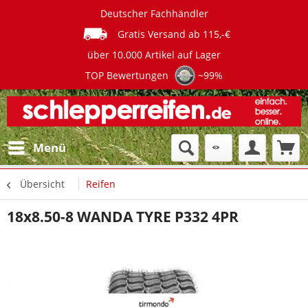
Deutscher Fachhändler
Gratis Versand ab 115,-€
über 10.000 Artikel auf Lager
TOP Bewertungen
~99%
Menü
Übersicht
Reifen
18x8.50-8 WANDA TYRE P332 4PR