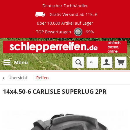
Deutscher Fachhändler
Gratis Versand ab 115,-€
über 10.000 Artikel auf Lager
TOP Bewertungen
~99%
Menü
Übersicht
Reifen
14x4.50-6 CARLISLE SUPERLUG 2PR