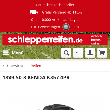
Deutscher Fachhändler
Gratis Versand ab 115,-€
über 10.000 Artikel auf Lager
TOP Bewertungen
~99%
Menü
Übersicht
Reifen
18x9.50-8 KENDA K357 4PR