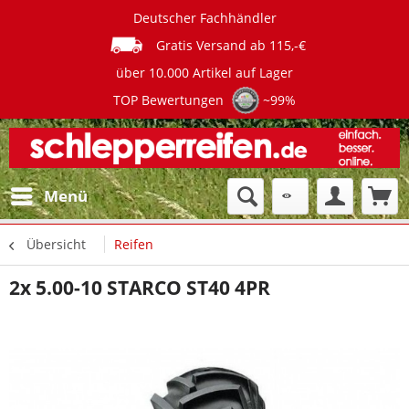
Deutscher Fachhändler
Gratis Versand ab 115,-€
über 10.000 Artikel auf Lager
TOP Bewertungen
~99%
Menü
Übersicht
Reifen
2x 5.00-10 STARCO ST40 4PR