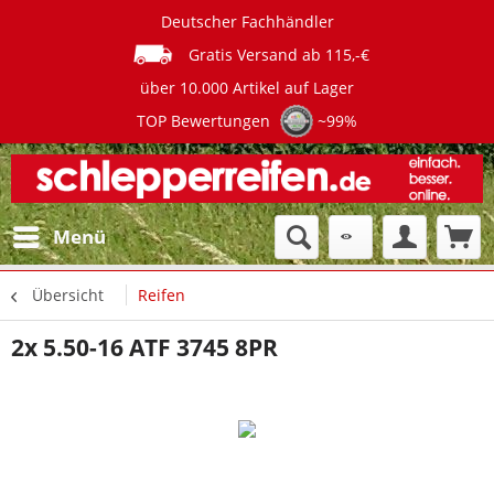
Deutscher Fachhändler
Gratis Versand ab 115,-€
über 10.000 Artikel auf Lager
TOP Bewertungen
~99%
Menü
Übersicht
Reifen
2x 5.50-16 ATF 3745 8PR