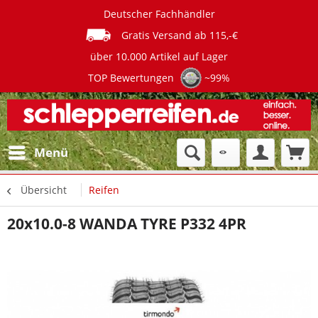
Deutscher Fachhändler
Gratis Versand ab 115,-€
über 10.000 Artikel auf Lager
TOP Bewertungen
~99%
Menü
Übersicht
Reifen
20x10.0-8 WANDA TYRE P332 4PR