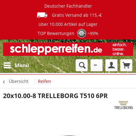
Deutscher Fachhändler
Gratis Versand ab 115,-€
über 10.000 Artikel auf Lager
TOP Bewertungen
~99%
Menü
Übersicht
Reifen
20x10.00-8 TRELLEBORG T510 6PR