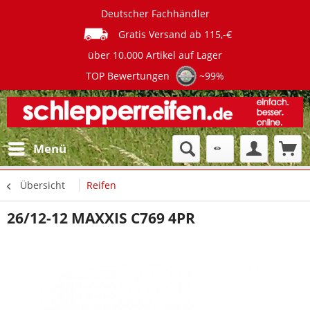
Deutscher Fachhändler
Gratis Versand ab 115,-€
über 10.000 Artikel auf Lager
TOP Bewertungen
~99%
Menü
Übersicht
Reifen
26/12-12 MAXXIS C769 4PR