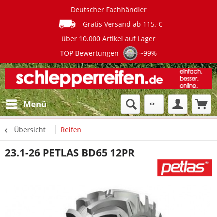
Deutscher Fachhändler
Gratis Versand ab 115,-€
über 10.000 Artikel auf Lager
TOP Bewertungen
~99%
Menü
Übersicht
Reifen
23.1-26 PETLAS BD65 12PR