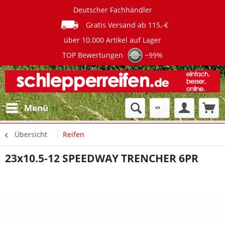
Deutscher Fachhändler
Gratis Versand ab 115,-€
über 10.000 Artikel auf Lager
TOP Bewertungen
~99%
Menü
Übersicht
Reifen
23x10.5-12 SPEEDWAY TRENCHER 6PR