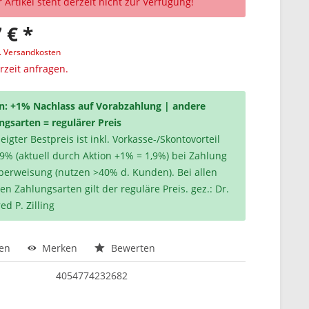
 Artikel steht derzeit nicht zur Verfügung!
 € *
l. Versandkosten
erzeit anfragen.
n: +1% Nachlass auf Vorabzahlung | andere
ngsarten = regulärer Preis
igter Bestpreis ist inkl. Vorkasse-/Skontovorteil
,9% (aktuell durch Aktion +1% = 1,9%) bei Zahlung
berweisung (nutzen >40% d. Kunden). Bei allen
en Zahlungsarten gilt der reguläre Preis. gez.: Dr.
ed P. Zilling
hen
Merken
Bewerten
4054774232682