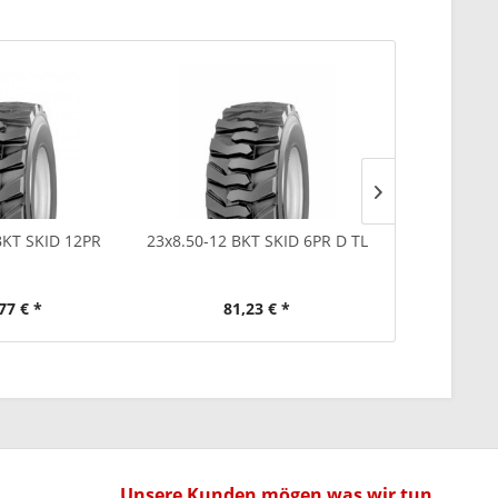
BKT SKID 12PR
23x8.50-12 BKT SKID 6PR D TL
6.00-12 BK
77 € *
81,23 € *
86
Unsere Kunden mögen was wir tun