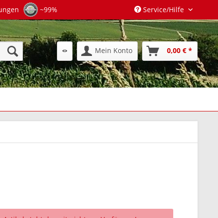
tungen
~99%
Service/Hilfe
Mein Konto
0,00 € *