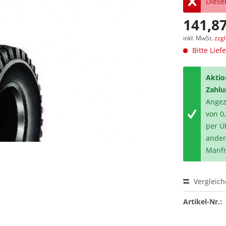
Dieser
141,87
inkl. MwSt.
zzg
Bitte Lief
Aktio
Zahlu
Angeze
von 0
per Ü
ander
Manfr
Vergleic
Artikel-Nr.: