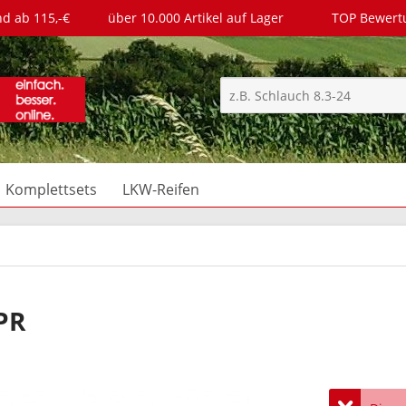
nd ab 115,-€
über 10.000 Artikel auf Lager
TOP Bewer
Komplettsets
LKW-Reifen
PR