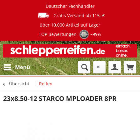
Deutscher Fachhändler
Gratis Versand ab 115,-€
über 10.000 Artikel auf Lager
TOP Bewertungen
~99%
Menü
Übersicht
Reifen
23x8.50-12 STARCO MPLOADER 8PR