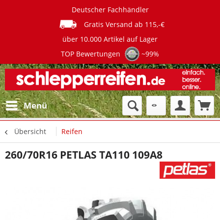
Deutscher Fachhändler
Gratis Versand ab 115,-€
über 10.000 Artikel auf Lager
TOP Bewertungen
~99%
Menü
Übersicht
Reifen
260/70R16 PETLAS TA110 109A8