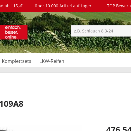
nd ab 115,-€
über 10.000 Artikel auf Lager
TOP Bewer
Komplettsets
LKW-Reifen
 109A8
476,54