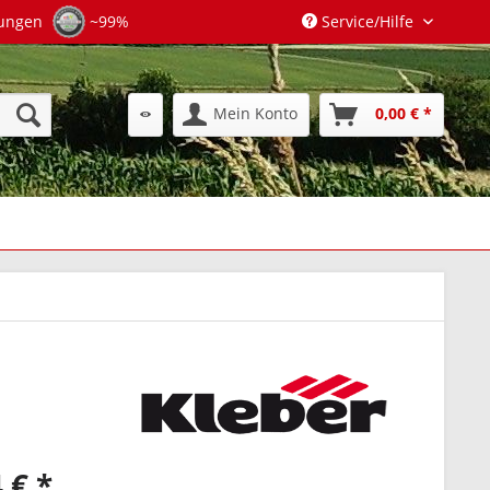
tungen
~99%
Service/Hilfe
Mein Konto
0,00 € *
 € *