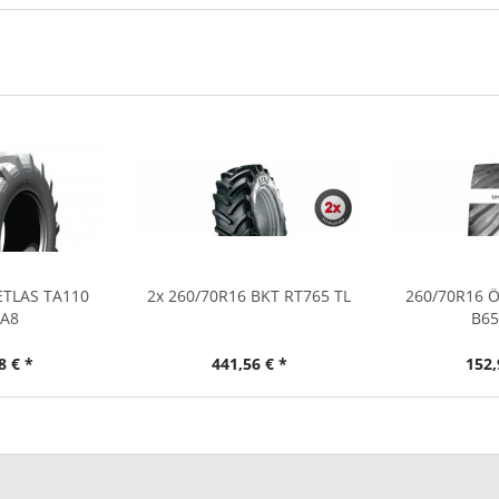
ETLAS TA110
2x 260/70R16 BKT RT765 TL
260/70R16 
9A8
B65
8 € *
441,56 € *
152,