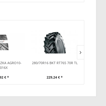
ÖZKA AGRO10-
280/70R16 BKT RT765 70R TL
260/70R16 
016X
1
92 € *
229,24 € *
198