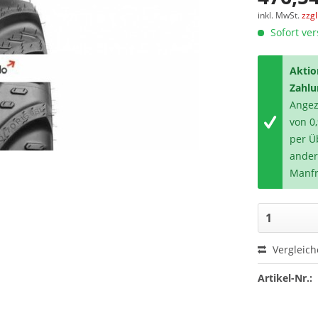
inkl. MwSt.
zzg
Sofort ver
Aktio
Zahlu
Angeze
von 0
per Ü
ander
Manfr
Vergleic
Artikel-Nr.: