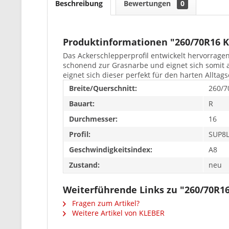
Beschreibung
Bewertungen
0
Produktinformationen "260/70R16 
Das Ackerschlepperprofil entwickelt hervorrage
schonend zur Grasnarbe und eignet sich somit 
eignet sich dieser perfekt für den harten Alltag
Breite/Querschnitt:
260/7
Bauart:
R
Durchmesser:
16
Profil:
SUP8
Geschwindigkeitsindex:
A8
Zustand:
neu
Weiterführende Links zu "260/70R1
Fragen zum Artikel?
Weitere Artikel von KLEBER