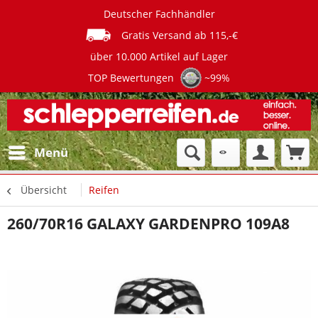
Deutscher Fachhändler
Gratis Versand ab 115,-€
über 10.000 Artikel auf Lager
TOP Bewertungen
~99%
Menü
Übersicht
Reifen
260/70R16 GALAXY GARDENPRO 109A8