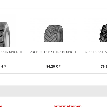
 SKID 6PR D TL
23x10.5-12 BKT TR315 6PR TL
6.00-16 BKT A
 € *
84,20 € *
76,
ce
Informationen