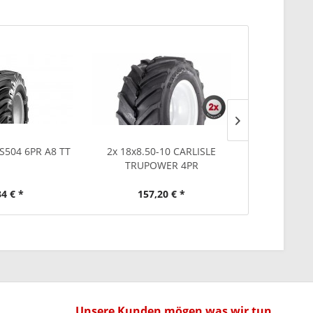
S504 6PR A8 TT
2x 18x8.50-10 CARLISLE
2x 5.00-
TRUPOWER 4PR
GRIP
34 € *
157,20 € *
91
Unsere Kunden mögen was wir tun