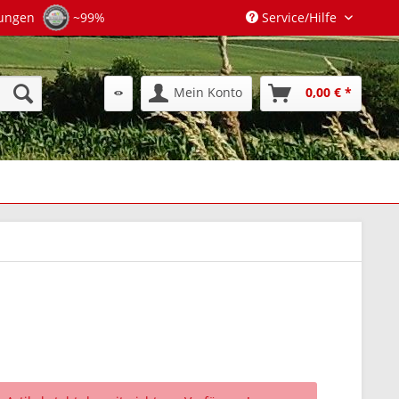
tungen
~99%
Service/Hilfe
Mein Konto
0,00 € *