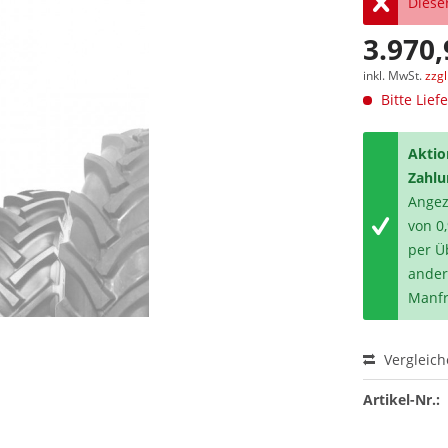
Dieser
3.970,
inkl. MwSt.
zzg
Bitte Lief
Aktio
Zahlu
Angeze
von 0
per Ü
ander
Manfr
Vergleic
Artikel-Nr.: