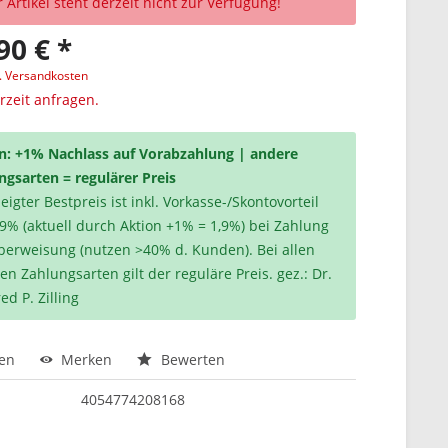
 Artikel steht derzeit nicht zur Verfügung!
90 € *
l. Versandkosten
erzeit anfragen.
n: +1% Nachlass auf Vorabzahlung | andere
ngsarten = regulärer Preis
igter Bestpreis ist inkl. Vorkasse-/Skontovorteil
,9% (aktuell durch Aktion +1% = 1,9%) bei Zahlung
berweisung (nutzen >40% d. Kunden). Bei allen
en Zahlungsarten gilt der reguläre Preis. gez.: Dr.
ed P. Zilling
hen
Merken
Bewerten
4054774208168