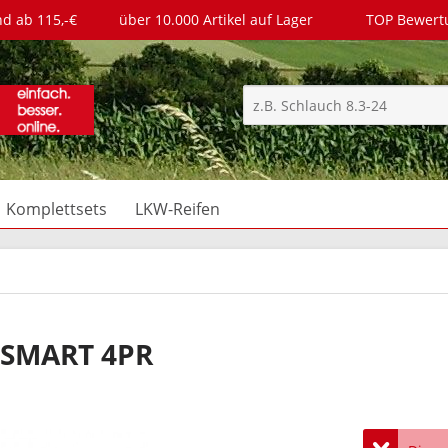
nd ab 115,-€
über 10.000 Artikel auf Lager
TOP Bewer
Komplettsets
LKW-Reifen
FSMART 4PR