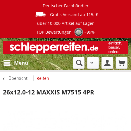
Deutscher Fachhändler
Gratis Versand ab 115,-€
über 10.000 Artikel auf Lager
TOP Bewertungen
~99%
Menü
Übersicht
Reifen
26x12.0-12 MAXXIS M7515 4PR