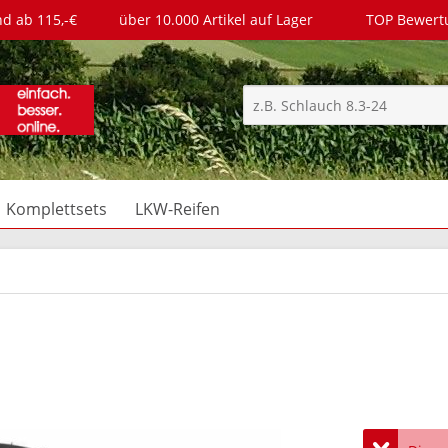
nd ab 115,-€
über 10.000 Artikel auf Lager
TOP Bewer
Komplettsets
LKW-Reifen