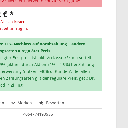
 Artikel steht derzeit nicht zur Verfügung!
 € *
l. Versandkosten
erzeit anfragen.
n: +1% Nachlass auf Vorabzahlung | andere
ngsarten = regulärer Preis
igter Bestpreis ist inkl. Vorkasse-/Skontovorteil
,9% (aktuell durch Aktion +1% = 1,9%) bei Zahlung
berweisung (nutzen >40% d. Kunden). Bei allen
en Zahlungsarten gilt der reguläre Preis. gez.: Dr.
ed P. Zilling
hen
Merken
Bewerten
4054774193556