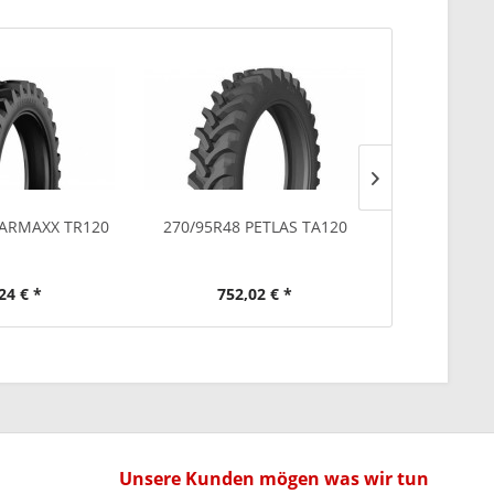
Ausverkauf
TARMAXX TR120
270/95R48 PETLAS TA120
270/95R32
24 € *
752,02 € *
2.62
Unsere Kunden mögen was wir tun