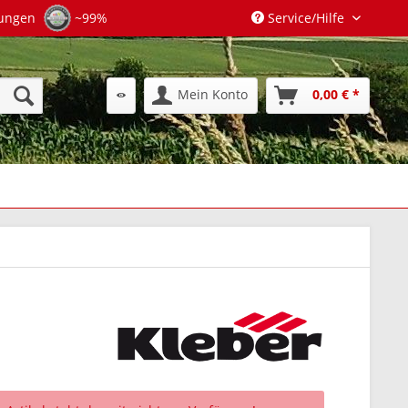
tungen
~99%
Service/Hilfe
Mein Konto
0,00 € *