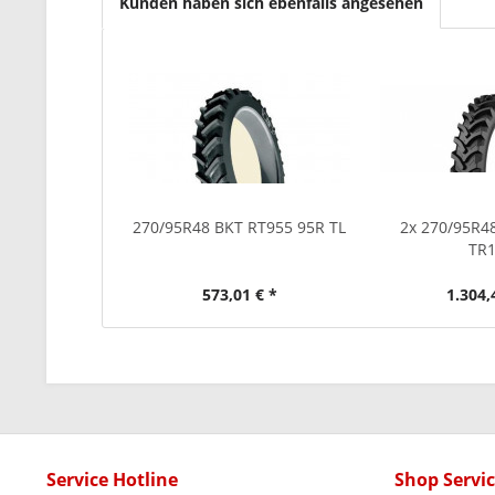
Kunden haben sich ebenfalls angesehen
270/95R48 BKT RT955 95R TL
2x 270/95R
TR
573,01 € *
1.304,
Service Hotline
Shop Servi