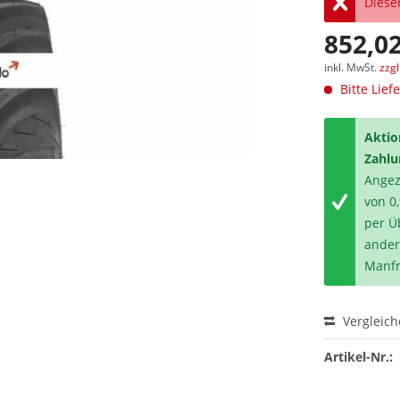
Dieser
852,02
inkl. MwSt.
zzg
Bitte Lief
Aktio
Zahlu
Angeze
von 0
per Ü
ander
Manfr
Vergleic
Artikel-Nr.: