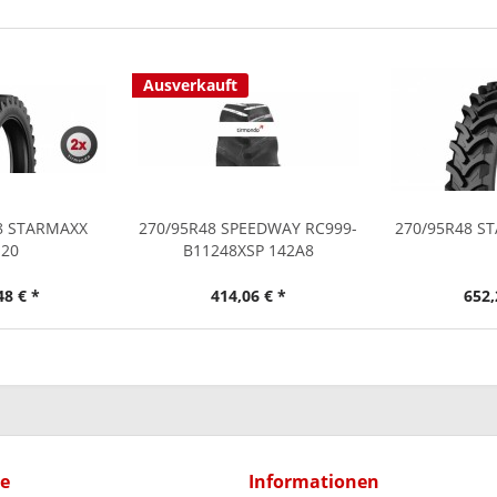
Ausverkauft
48 STARMAXX
270/95R48 SPEEDWAY RC999-
270/95R48 S
120
B11248XSP 142A8
48 € *
414,06 € *
652,
ce
Informationen