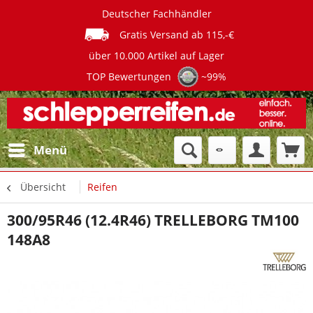
Deutscher Fachhändler
Gratis Versand ab 115,-€
über 10.000 Artikel auf Lager
TOP Bewertungen
~99%
Menü
Übersicht
Reifen
300/95R46 (12.4R46) TRELLEBORG TM100
148A8