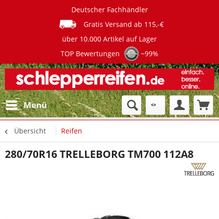
Deutscher Fachhändler
Gratis Versand ab 115,-€
über 10.000 Artikel auf Lager
TOP Bewertungen
~99%
Menü
Übersicht
Reifen
280/70R16 TRELLEBORG TM700 112A8