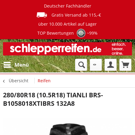
Deutscher Fachhändler
Gratis Versand ab 115,-€
über 10.000 Artikel auf Lager
TOP Bewertungen
~99%
Menü
Übersicht
Reifen
280/80R18 (10.5R18) TIANLI BRS-
B1058018XTIBRS 132A8