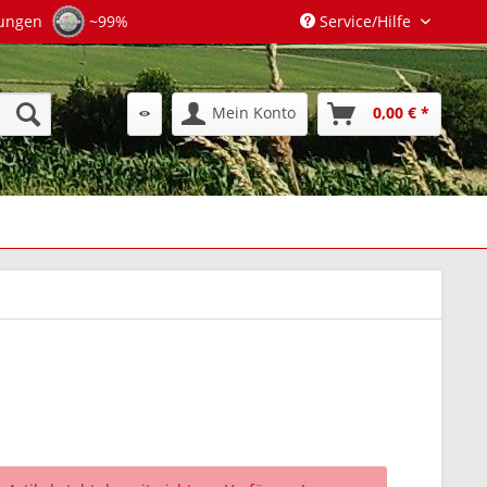
tungen
~99%
Service/Hilfe
Mein Konto
0,00 € *