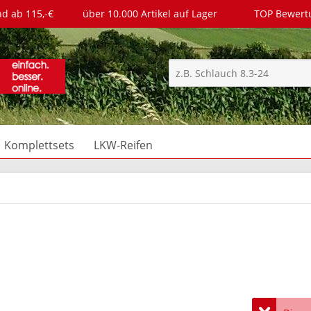
nd ab 115,-€
über 10.000 Artikel auf Lager
TOP Bewer
Komplettsets
LKW-Reifen