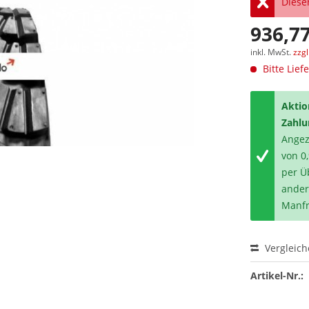
Dieser
936,77
inkl. MwSt.
zzg
Bitte Lief
Aktio
Zahlu
Angeze
von 0
per Ü
ander
Manfr
Vergleic
Artikel-Nr.: