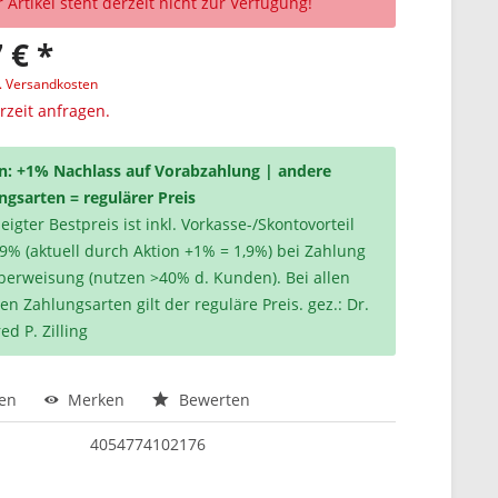
 Artikel steht derzeit nicht zur Verfügung!
 € *
l. Versandkosten
erzeit anfragen.
n: +1% Nachlass auf Vorabzahlung | andere
ngsarten = regulärer Preis
igter Bestpreis ist inkl. Vorkasse-/Skontovorteil
,9% (aktuell durch Aktion +1% = 1,9%) bei Zahlung
berweisung (nutzen >40% d. Kunden). Bei allen
en Zahlungsarten gilt der reguläre Preis. gez.: Dr.
ed P. Zilling
hen
Merken
Bewerten
4054774102176