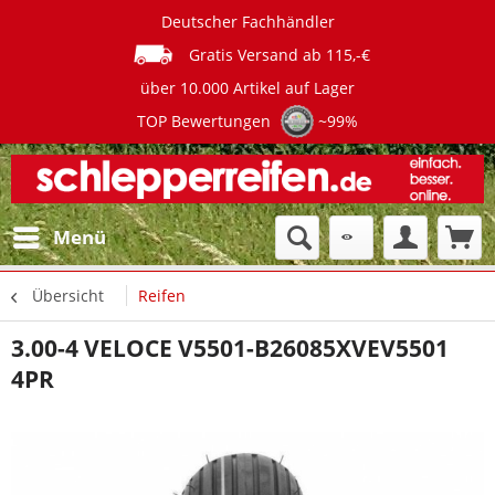
Deutscher Fachhändler
Gratis Versand ab 115,-€
über 10.000 Artikel auf Lager
TOP Bewertungen
~99%
Menü
Übersicht
Reifen
3.00-4 VELOCE V5501-B26085XVEV5501
4PR