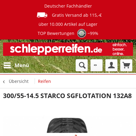
Deutscher Fachhändler
Gratis Versand ab 115,-€
über 10.000 Artikel auf Lager
TOP Bewertungen
~99%
Menü
Übersicht
Reifen
300/55-14.5 STARCO SGFLOTATION 132A8