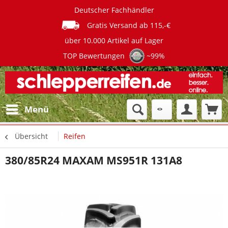
Deutscher Fachhändler
Gratis Versand ab 115,-€
über 10.000 Artikel auf Lager
TOP Bewertungen
~99%
Menü
Übersicht
Reifen
380/85R24 MAXAM MS951R 131A8