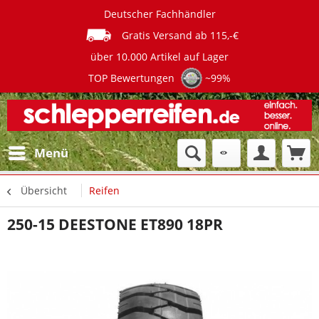
Deutscher Fachhändler
Gratis Versand ab 115,-€
über 10.000 Artikel auf Lager
TOP Bewertungen
~99%
Menü
Übersicht
Reifen
250-15 DEESTONE ET890 18PR