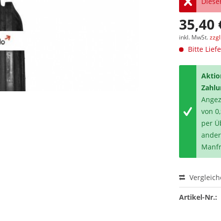
Dieser
35,40 
inkl. MwSt.
zzg
Bitte Lief
Aktio
Zahlu
Angeze
von 0
per Ü
ander
Manfr
Vergleic
Artikel-Nr.: