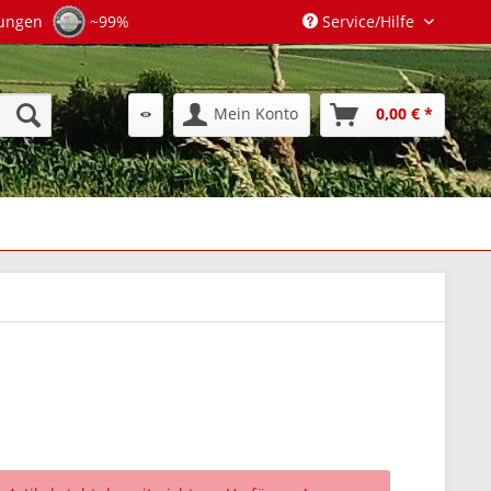
tungen
~99%
Service/Hilfe
Mein Konto
0,00 € *