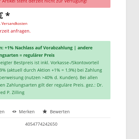
 Artikel steht derzeit nicht zur Verfügung!
€ *
l. Versandkosten
erzeit anfragen.
n: +1% Nachlass auf Vorabzahlung | andere
ngsarten = regulärer Preis
igter Bestpreis ist inkl. Vorkasse-/Skontovorteil
,9% (aktuell durch Aktion +1% = 1,9%) bei Zahlung
berweisung (nutzen >40% d. Kunden). Bei allen
en Zahlungsarten gilt der reguläre Preis. gez.: Dr.
ed P. Zilling
hen
Merken
Bewerten
4054774242650