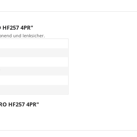
O HF257 4PR"
onend und lenksicher.
7
URO HF257 4PR"