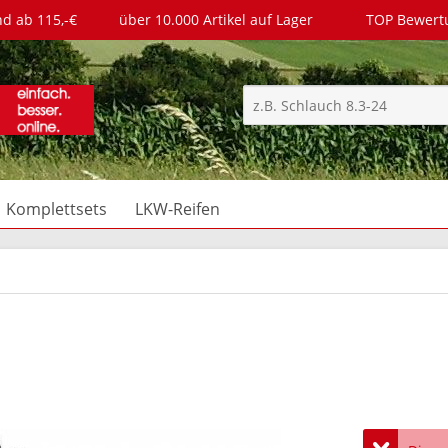
nd ab 115,-€
über 10.000 Artikel auf Lager
TOP Bewer
Komplettsets
LKW-Reifen