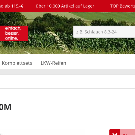
nd ab 115,-€
über 10.000 Artikel auf Lager
TOP Bewer
Komplettsets
LKW-Reifen
70M