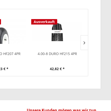
Ausverkauft
Ausverkauf
O HF207 4PR
4.00-8 DURO HF215 4PR
4.80/4.00-8 
23 € *
42,82 € *
70
Unsere Kunden mögen was wir tun