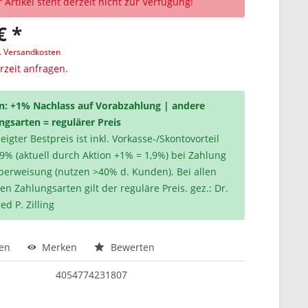
 Artikel steht derzeit nicht zur Verfügung!
€ *
l. Versandkosten
erzeit anfragen.
n: +1% Nachlass auf Vorabzahlung | andere
ngsarten = regulärer Preis
igter Bestpreis ist inkl. Vorkasse-/Skontovorteil
,9% (aktuell durch Aktion +1% = 1,9%) bei Zahlung
berweisung (nutzen >40% d. Kunden). Bei allen
en Zahlungsarten gilt der reguläre Preis. gez.: Dr.
ed P. Zilling
hen
Merken
Bewerten
4054774231807