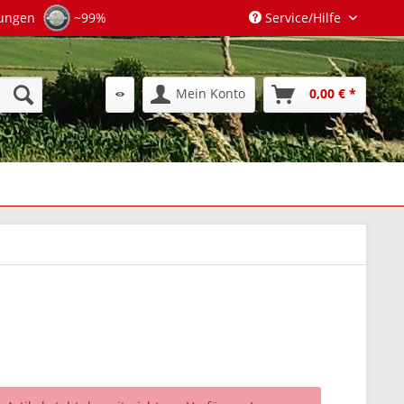
tungen
~99%
Service/Hilfe
Mein Konto
0,00 € *