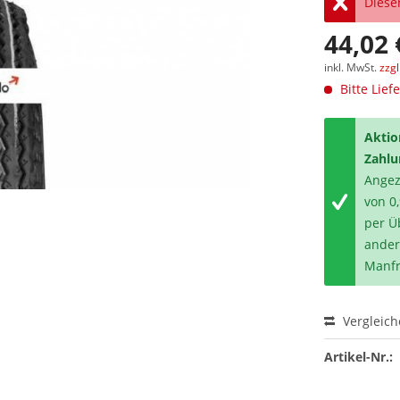
Dieser
44,02 
inkl. MwSt.
zzg
Bitte Lief
Aktio
Zahlu
Angeze
von 0
per Ü
ander
Manfr
Vergleic
Artikel-Nr.: