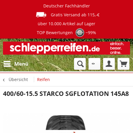
Deutscher Fachhändler
Gratis Versand ab 115,-€
über 10.000 Artikel auf Lager
TOP Bewertungen
~99%
Menü
Übersicht
Reifen
400/60-15.5 STARCO SGFLOTATION 145A8