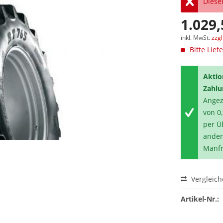
Dieser
1.029,
inkl. MwSt.
zzg
Bitte Lief
Aktio
Zahlu
Angeze
von 0
per Ü
ander
Manfr
Vergleic
Artikel-Nr.: