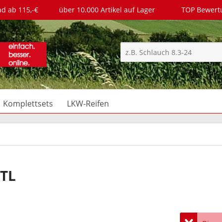
nd ab 115,-€
über 10.000 Artikel auf Lager
TOP Bewer
Komplettsets
LKW-Reifen
 TL