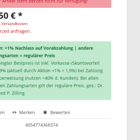
 Artikel steht derzeit nicht zur Verfügung!
50 € *
l. Versandkosten
erzeit anfragen.
n: +1% Nachlass auf Vorabzahlung | andere
ngsarten = regulärer Preis
igter Bestpreis ist inkl. Vorkasse-/Skontovorteil
,9% (aktuell durch Aktion +1% = 1,9%) bei Zahlung
berweisung (nutzen >40% d. Kunden). Bei allen
en Zahlungsarten gilt der reguläre Preis. gez.: Dr.
ed P. Zilling
hen
Merken
Bewerten
4054774368374