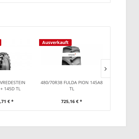
Ausverkauft
 VREDESTEIN
480/70R38 FULDA PION 145A8
480/70R38 
+ 145D TL
TL
,71 € *
725,16 € *
1.63