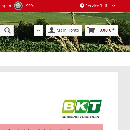
tungen
~99%
Service/Hilfe
Mein Konto
0,00 € *