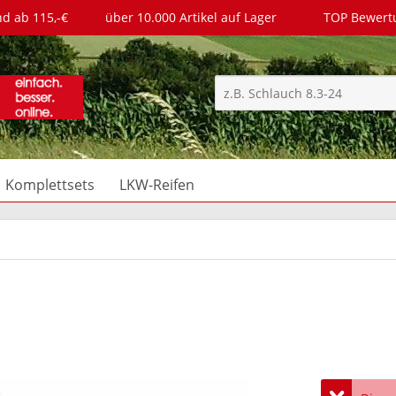
nd ab 115,-€
über 10.000 Artikel auf Lager
TOP Bewer
Komplettsets
LKW-Reifen