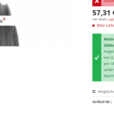
Dieser
57,31 
inkl. MwSt.
zzg
Bitte Lief
Aktio
Zahlu
Angeze
von 0
per Ü
ander
Manfr
Vergleic
Artikel-Nr.: