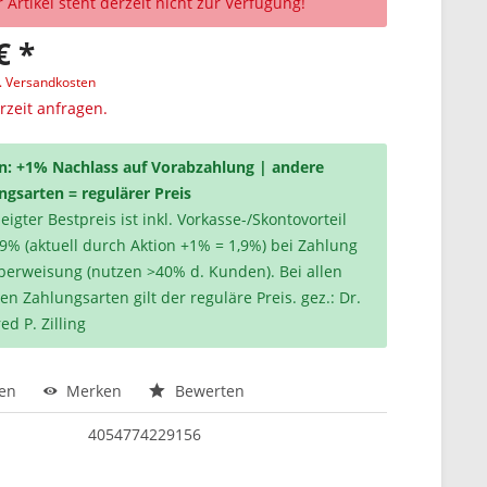
 Artikel steht derzeit nicht zur Verfügung!
€ *
l. Versandkosten
erzeit anfragen.
n: +1% Nachlass auf Vorabzahlung | andere
ngsarten = regulärer Preis
igter Bestpreis ist inkl. Vorkasse-/Skontovorteil
,9% (aktuell durch Aktion +1% = 1,9%) bei Zahlung
berweisung (nutzen >40% d. Kunden). Bei allen
en Zahlungsarten gilt der reguläre Preis. gez.: Dr.
ed P. Zilling
hen
Merken
Bewerten
4054774229156