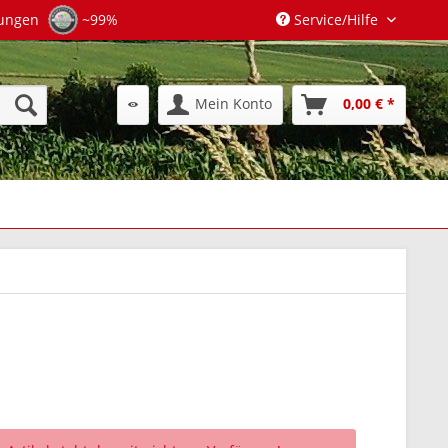
tungen
~99%
Service/Hilfe
Mein Konto
0,00 € *