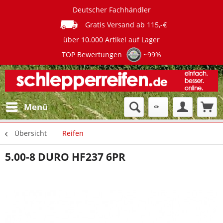
Deutscher Fachhändler
Gratis Versand ab 115,-€
über 10.000 Artikel auf Lager
TOP Bewertungen
~99%
Menü
Übersicht
Reifen
5.00-8 DURO HF237 6PR