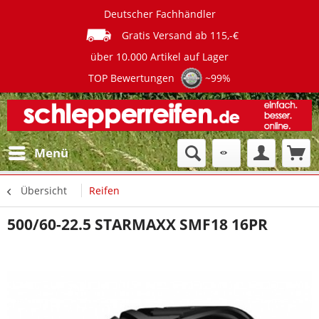
Deutscher Fachhändler
Gratis Versand ab 115,-€
über 10.000 Artikel auf Lager
TOP Bewertungen
~99%
Menü
Übersicht
Reifen
500/60-22.5 STARMAXX SMF18 16PR