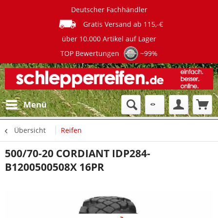
Deutscher Fachhändler
Gratis Versand ab 115,-€
über 10.000 Artikel auf Lager
TOP Bewertungen
~99%
Menü
Übersicht
Reifen
500/70-20 CORDIANT IDP284-
B1200500508X 16PR