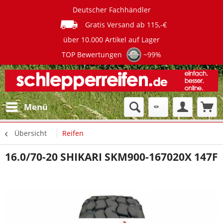
Deutscher Fachhändler
Gratis Versand ab 115,-€
über 10.000 Artikel auf Lager
TOP Bewertungen
~99%
Menü
Übersicht
Reifen
16.0/70-20 SHIKARI SKM900-167020X 147F