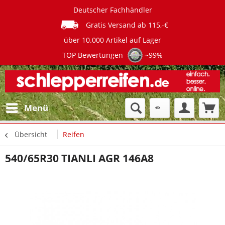
Deutscher Fachhändler
Gratis Versand ab 115,-€
über 10.000 Artikel auf Lager
TOP Bewertungen
~99%
Menü
Übersicht
Reifen
540/65R30 TIANLI AGR 146A8