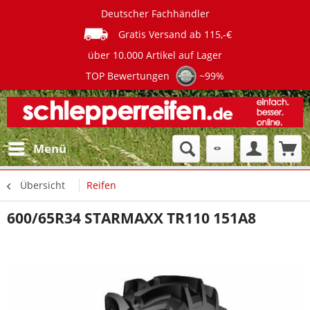
Deutscher Fachhändler
Gratis Versand ab 115,-€
über 10.000 Artikel auf Lager
TOP Bewertungen
~99%
Menü
Übersicht
Reifen
600/65R34 STARMAXX TR110 151A8