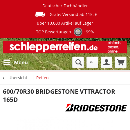
Deutscher Fachhändler
Gratis Versand ab 115,-€
über 10.000 Artikel auf Lager
TOP Bewertungen
~99%
Menü
Übersicht
Reifen
600/70R30 BRIDGESTONE VTTRACTOR
165D