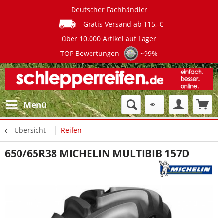
Deutscher Fachhändler
Gratis Versand ab 115,-€
über 10.000 Artikel auf Lager
TOP Bewertungen
~99%
Menü
Übersicht
Reifen
650/65R38 MICHELIN MULTIBIB 157D