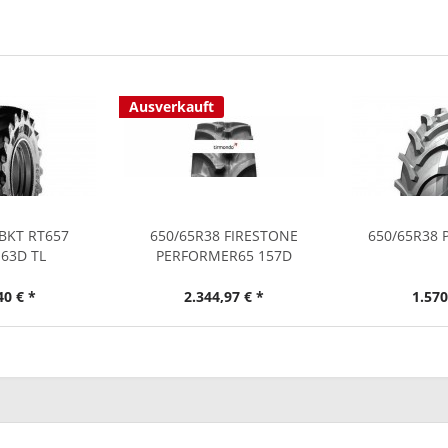
Ausverkauft
 BKT RT657
650/65R38 FIRESTONE
650/65R38 
163D TL
PERFORMER65 157D
40 € *
2.344,97 € *
1.570