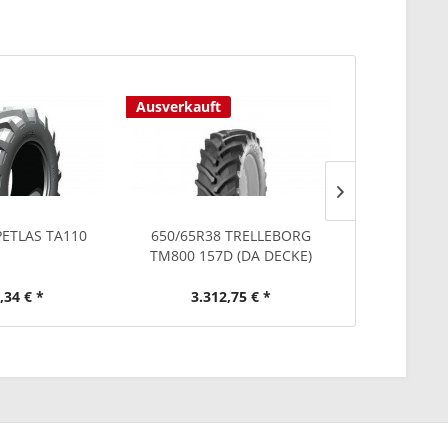
Ausverkauft
PETLAS TA110
650/65R38 TRELLEBORG
650/65R38 T
TM800 157D (DA DECKE)
,34 € *
3.312,75 € *
1.32