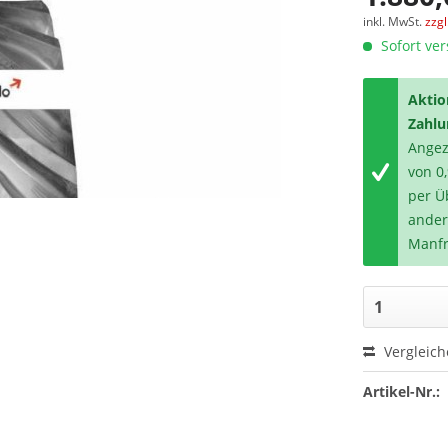
inkl. MwSt.
zzg
Sofort ver
Aktio
Zahlu
Angeze
von 0
per Ü
ander
Manfr
Vergleic
Artikel-Nr.: