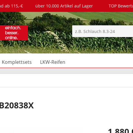
nd ab 115,-€
über 10.000 Artikel auf Lager
TOP Bewer
Komplettsets
LKW-Reifen
-B20838X
1.880,