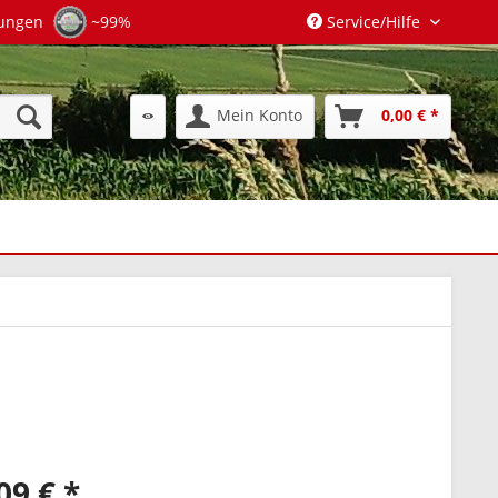
tungen
~99%
Service/Hilfe
Mein Konto
0,00 € *
09 € *