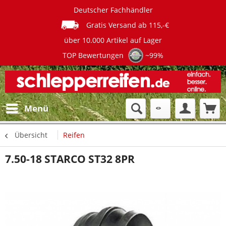
Deutscher Fachhändler
Gratis Versand ab 115,-€
über 10.000 Artikel auf Lager
TOP Bewertungen
~99%
Menü
Übersicht
Reifen
7.50-18 STARCO ST32 8PR